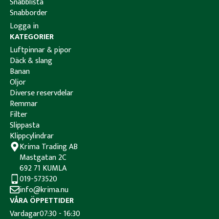
Snabblista
Snabborder
Logga in
KATEGORIER
Luftpinnar & pipor
Däck & slang
Banan
Oljor
Diverse reservdelar
Remmar
Filter
Slippasta
Klippcylindrar
Krima Trading AB
Mastgatan 2C
692 71 KUMLA
019-573520
info@krima.nu
VÅRA ÖPPETTIDER
Vardagar
07:30 - 16:30