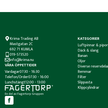
Krima Trading AB
KATEGORIER
Mastgatan 2C
Luftpinnar & pipor
692 71 KUMLA
Däck & slang
019-573520
Banan
info@krima.nu
Oljor
VÅRA ÖPPETTIDER
Diverse reservdela
Vardagar
07:30 - 16:30
Remmar
Telefon/Order
07:30 - 16:00
Filter
Lunchstängt
12:00 - 13:00
Slippasta
Klippcylindrar
En del av Fagertorp Gruppen