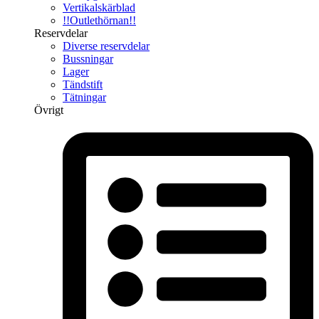
Vertikalskärblad
!!Outlethörnan!!
Reservdelar
Diverse reservdelar
Bussningar
Lager
Tändstift
Tätningar
Övrigt