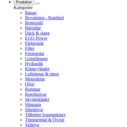
Produkter
Kategorier
Banan
Bevattning - Rainbird
Bottenstål
Bärrullar
Däck & slang
EGO Power
Elektronik
Filter
Förarstolar
Gräsklippare
Hydraulik
Klippcylinder
Luftpinnar & pipor
Motordelar
Oljor
Remmar
Rotorknivar
Skyddskläder
Slippasta
Slipskivor
Tillbehör Sopmaskiner
Trimmertråd & Övrigt
Verktyg