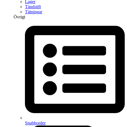
Lager
Tändstift
Tätningar
Övrigt
Snabborder