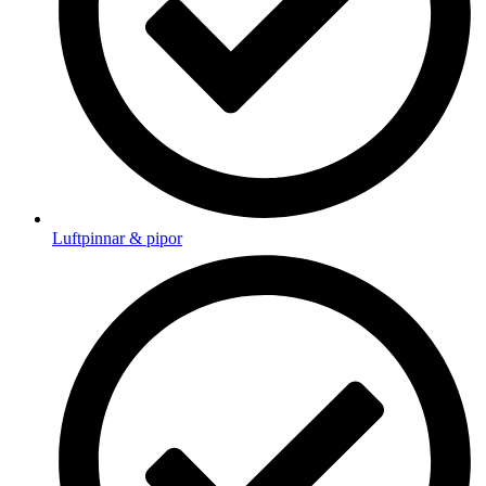
Luftpinnar & pipor