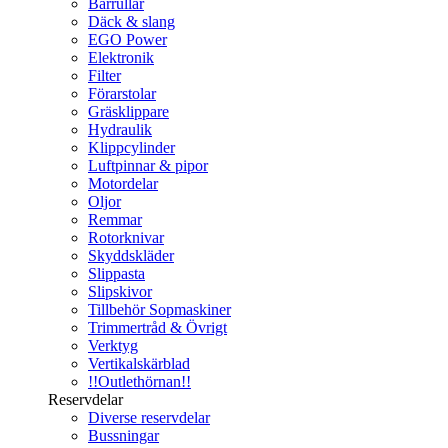
Bärrullar
Däck & slang
EGO Power
Elektronik
Filter
Förarstolar
Gräsklippare
Hydraulik
Klippcylinder
Luftpinnar & pipor
Motordelar
Oljor
Remmar
Rotorknivar
Skyddskläder
Slippasta
Slipskivor
Tillbehör Sopmaskiner
Trimmertråd & Övrigt
Verktyg
Vertikalskärblad
!!Outlethörnan!!
Reservdelar
Diverse reservdelar
Bussningar