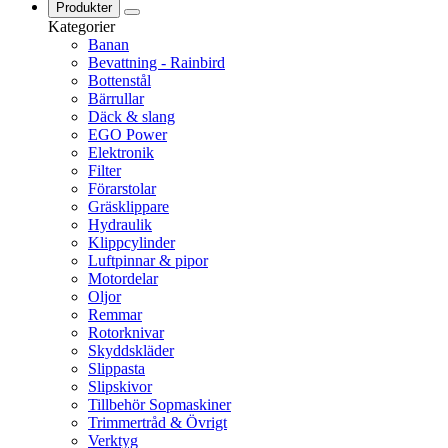
Produkter
Kategorier
Banan
Bevattning - Rainbird
Bottenstål
Bärrullar
Däck & slang
EGO Power
Elektronik
Filter
Förarstolar
Gräsklippare
Hydraulik
Klippcylinder
Luftpinnar & pipor
Motordelar
Oljor
Remmar
Rotorknivar
Skyddskläder
Slippasta
Slipskivor
Tillbehör Sopmaskiner
Trimmertråd & Övrigt
Verktyg