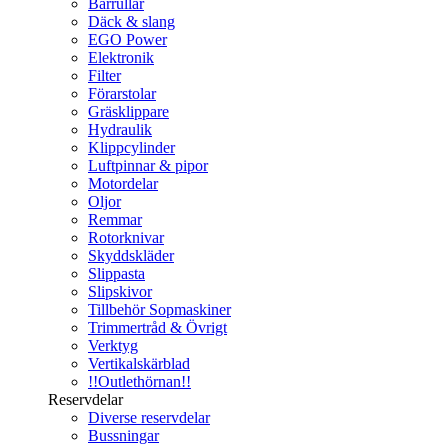
Bärrullar
Däck & slang
EGO Power
Elektronik
Filter
Förarstolar
Gräsklippare
Hydraulik
Klippcylinder
Luftpinnar & pipor
Motordelar
Oljor
Remmar
Rotorknivar
Skyddskläder
Slippasta
Slipskivor
Tillbehör Sopmaskiner
Trimmertråd & Övrigt
Verktyg
Vertikalskärblad
!!Outlethörnan!!
Reservdelar
Diverse reservdelar
Bussningar