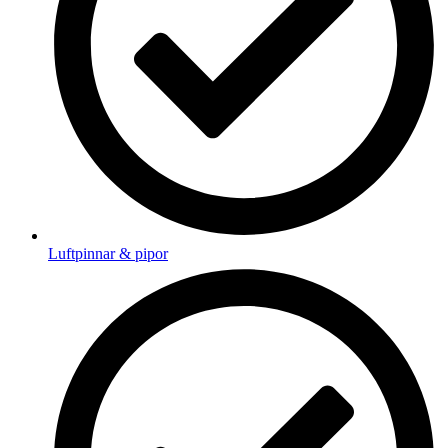
Luftpinnar & pipor