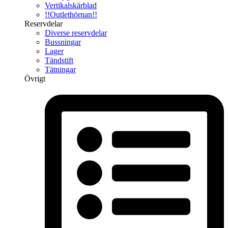
Vertikalskärblad
!!Outlethörnan!!
Reservdelar
Diverse reservdelar
Bussningar
Lager
Tändstift
Tätningar
Övrigt