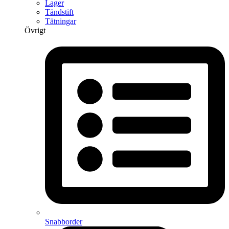
Lager
Tändstift
Tätningar
Övrigt
Snabborder