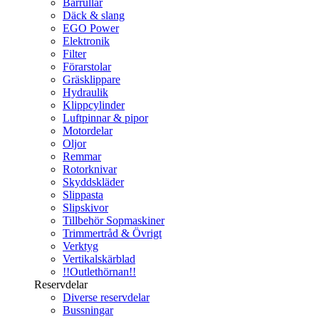
Bärrullar
Däck & slang
EGO Power
Elektronik
Filter
Förarstolar
Gräsklippare
Hydraulik
Klippcylinder
Luftpinnar & pipor
Motordelar
Oljor
Remmar
Rotorknivar
Skyddskläder
Slippasta
Slipskivor
Tillbehör Sopmaskiner
Trimmertråd & Övrigt
Verktyg
Vertikalskärblad
!!Outlethörnan!!
Reservdelar
Diverse reservdelar
Bussningar