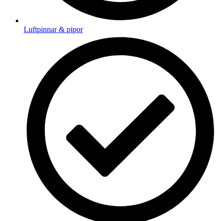
Luftpinnar & pipor