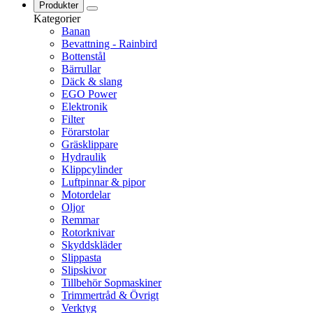
Produkter
Kategorier
Banan
Bevattning - Rainbird
Bottenstål
Bärrullar
Däck & slang
EGO Power
Elektronik
Filter
Förarstolar
Gräsklippare
Hydraulik
Klippcylinder
Luftpinnar & pipor
Motordelar
Oljor
Remmar
Rotorknivar
Skyddskläder
Slippasta
Slipskivor
Tillbehör Sopmaskiner
Trimmertråd & Övrigt
Verktyg