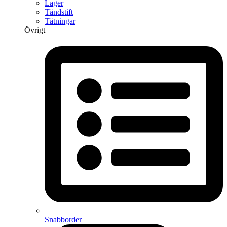
Lager
Tändstift
Tätningar
Övrigt
Snabborder