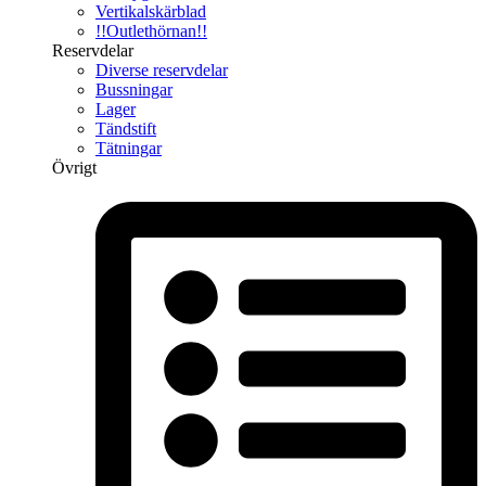
Vertikalskärblad
!!Outlethörnan!!
Reservdelar
Diverse reservdelar
Bussningar
Lager
Tändstift
Tätningar
Övrigt