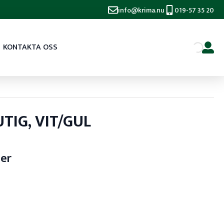
info@krima.nu
019-57 35 20
KONTAKTA OSS
TIG, VIT/GUL
ser