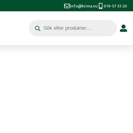
info@krima.nu
019-57 35 20
Produktsökning