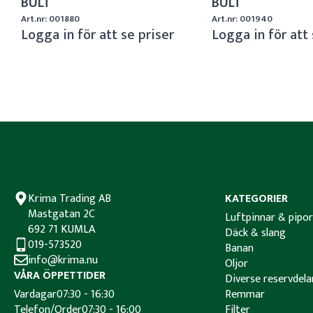
BULT
BULT
Art.nr: 001880
Art.nr: 001940
Logga in för att se priser
Logga in för att 
Krima Trading AB
KATEGORIER
Mastgatan 2C
Luftpinnar & pipor
692 71 KUMLA
Däck & slang
019-573520
Banan
info@krima.nu
Oljor
VÅRA ÖPPETTIDER
Diverse reservdela
Vardagar
07:30 - 16:30
Remmar
Telefon/Order
07:30 - 16:00
Filter