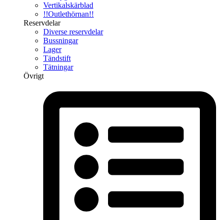
Vertikalskärblad
!!Outlethörnan!!
Reservdelar
Diverse reservdelar
Bussningar
Lager
Tändstift
Tätningar
Övrigt