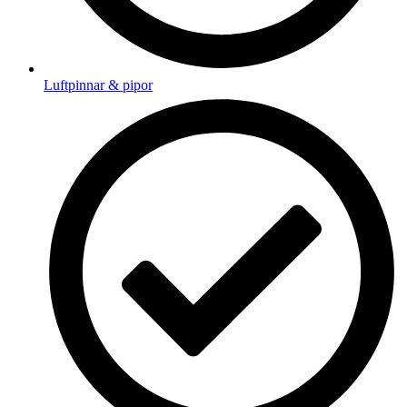
Luftpinnar & pipor