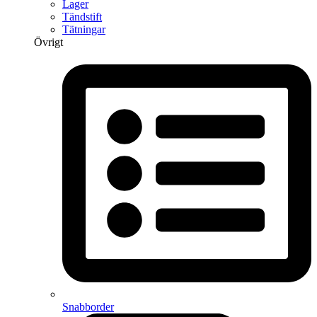
Lager
Tändstift
Tätningar
Övrigt
Snabborder