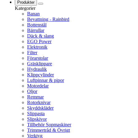
Produkter
Kategorier
Banan
Bevattning - Rainbird
Bottenstål
Bärrullar
Däck & slang
EGO Power
Elektronik
Filter
Förarstolar
Gräsklippare
Hydraulik
Klippcylinder
Luftpinnar & pipor
Motordelar
Oljor
Remmar
Rotorknivar
Skyddskläder
Slippasta
Slipskivor
Tillbehör Sopmaskiner
Trimmertråd & Övrigt
Verktyg