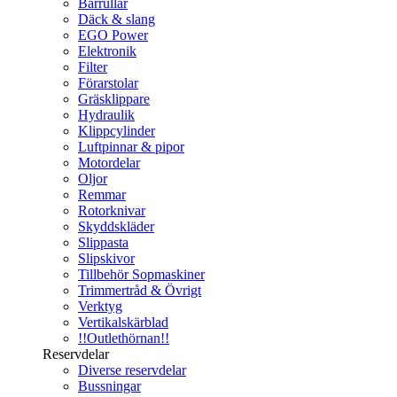
Bärrullar
Däck & slang
EGO Power
Elektronik
Filter
Förarstolar
Gräsklippare
Hydraulik
Klippcylinder
Luftpinnar & pipor
Motordelar
Oljor
Remmar
Rotorknivar
Skyddskläder
Slippasta
Slipskivor
Tillbehör Sopmaskiner
Trimmertråd & Övrigt
Verktyg
Vertikalskärblad
!!Outlethörnan!!
Reservdelar
Diverse reservdelar
Bussningar