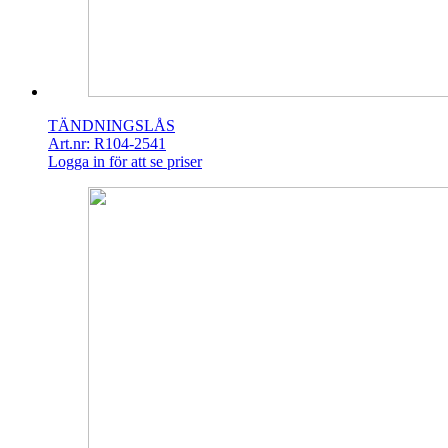
TÄNDNINGSLÅS
Art.nr: R104-2541
Logga in för att se priser