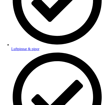
Luftpinnar & pipor