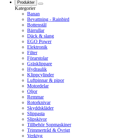
Produkter
Kategorier
Banan
Bevattning - Rainbird
Bottenstål
Bärrullar
Däck & slang
EGO Power
Elektronik
Filter
Förarstolar
Gräsklippare
Hydraulik
Klippcylinder
Luftpinnar & pipor
Motordelar
Oljor
Remmar
Rotorknivar
Skyddskläder
Slippasta
Slipskivor
Tillbehör Sopmaskiner
Trimmertråd & Övrigt
Verktyg