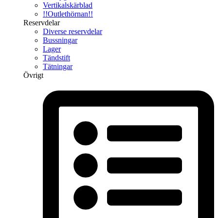
Vertikalskärblad
!!Outlethörnan!!
Reservdelar
Diverse reservdelar
Bussningar
Lager
Tändstift
Tätningar
Övrigt