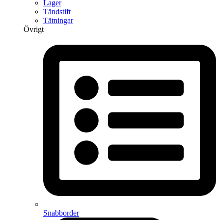
Lager
Tändstift
Tätningar
Övrigt
Snabborder