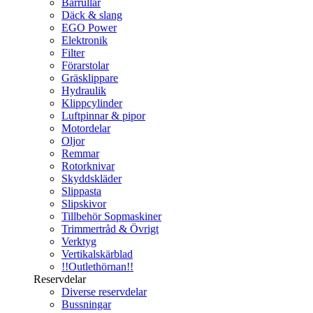
Bärrullar
Däck & slang
EGO Power
Elektronik
Filter
Förarstolar
Gräsklippare
Hydraulik
Klippcylinder
Luftpinnar & pipor
Motordelar
Oljor
Remmar
Rotorknivar
Skyddskläder
Slippasta
Slipskivor
Tillbehör Sopmaskiner
Trimmertråd & Övrigt
Verktyg
Vertikalskärblad
!!Outlethörnan!!
Reservdelar
Diverse reservdelar
Bussningar