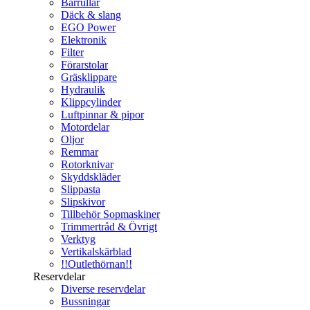
Bärrullar
Däck & slang
EGO Power
Elektronik
Filter
Förarstolar
Gräsklippare
Hydraulik
Klippcylinder
Luftpinnar & pipor
Motordelar
Oljor
Remmar
Rotorknivar
Skyddskläder
Slippasta
Slipskivor
Tillbehör Sopmaskiner
Trimmertråd & Övrigt
Verktyg
Vertikalskärblad
!!Outlethörnan!!
Reservdelar
Diverse reservdelar
Bussningar