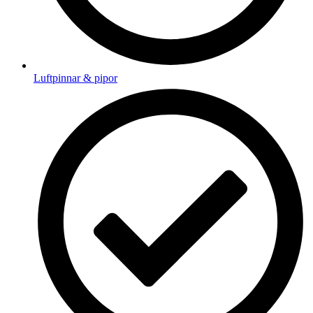
Luftpinnar & pipor