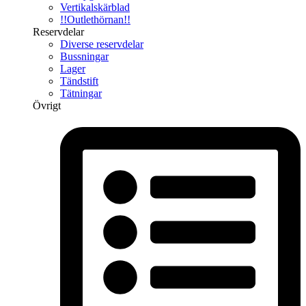
Vertikalskärblad
!!Outlethörnan!!
Reservdelar
Diverse reservdelar
Bussningar
Lager
Tändstift
Tätningar
Övrigt