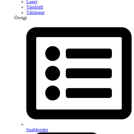
Lager
Tändstift
Tätningar
Övrigt
Snabborder