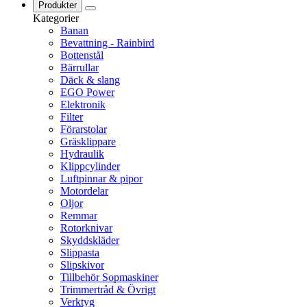
Produkter
Kategorier
Banan
Bevattning - Rainbird
Bottenstål
Bärrullar
Däck & slang
EGO Power
Elektronik
Filter
Förarstolar
Gräsklippare
Hydraulik
Klippcylinder
Luftpinnar & pipor
Motordelar
Oljor
Remmar
Rotorknivar
Skyddskläder
Slippasta
Slipskivor
Tillbehör Sopmaskiner
Trimmertråd & Övrigt
Verktyg