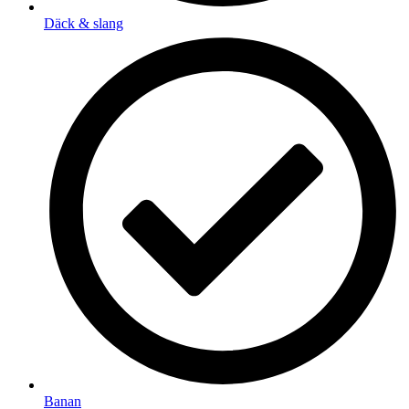
Däck & slang
Banan