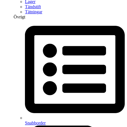
Lager
Tändstift
Tätningar
Övrigt
Snabborder