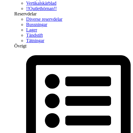
Vertikalskärblad
!!Outlethörnan!!
Reservdelar
Diverse reservdelar
Bussningar
Lager
Tändstift
Tätningar
Övrigt