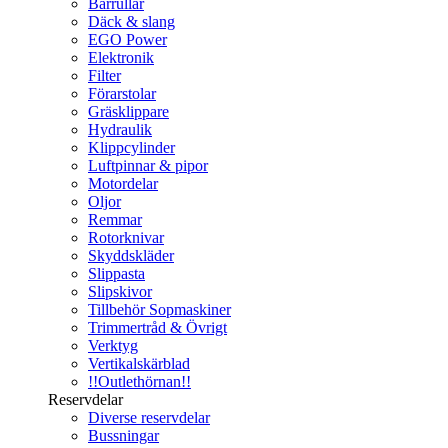
Bärrullar
Däck & slang
EGO Power
Elektronik
Filter
Förarstolar
Gräsklippare
Hydraulik
Klippcylinder
Luftpinnar & pipor
Motordelar
Oljor
Remmar
Rotorknivar
Skyddskläder
Slippasta
Slipskivor
Tillbehör Sopmaskiner
Trimmertråd & Övrigt
Verktyg
Vertikalskärblad
!!Outlethörnan!!
Reservdelar
Diverse reservdelar
Bussningar