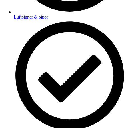
Luftpinnar & pipor