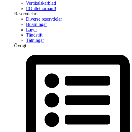
Vertikalskärblad
!!Outlethörnan!!
Reservdelar
Diverse reservdelar
Bussningar
Lager
Tändstift
Tätningar
Övrigt