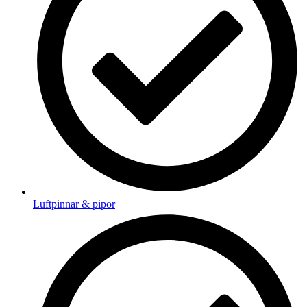
Luftpinnar & pipor