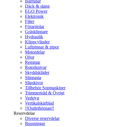
Bärrullar
Däck & slang
EGO Power
Elektronik
Filter
Förarstolar
Gräsklippare
Hydraulik
Klippcylinder
Luftpinnar & pipor
Motordelar
Oljor
Remmar
Rotorknivar
Skyddskläder
Slippasta
Slipskivor
Tillbehör Sopmaskiner
Trimmertråd & Övrigt
Verktyg
Vertikalskärblad
!!Outlethörnan!!
Reservdelar
Diverse reservdelar
Bussningar