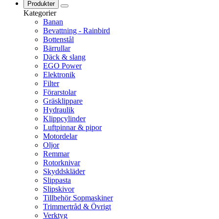
Produkter
Kategorier
Banan
Bevattning - Rainbird
Bottenstål
Bärrullar
Däck & slang
EGO Power
Elektronik
Filter
Förarstolar
Gräsklippare
Hydraulik
Klippcylinder
Luftpinnar & pipor
Motordelar
Oljor
Remmar
Rotorknivar
Skyddskläder
Slippasta
Slipskivor
Tillbehör Sopmaskiner
Trimmertråd & Övrigt
Verktyg