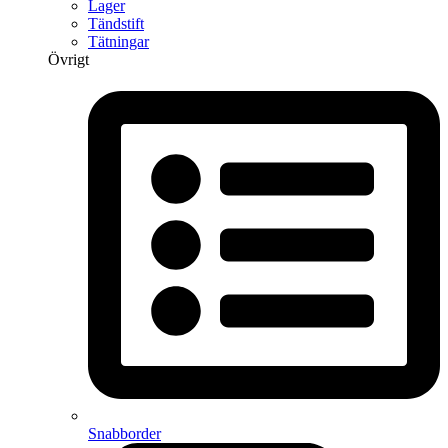
Lager
Tändstift
Tätningar
Övrigt
Snabborder